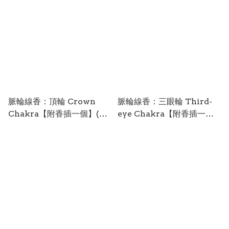
精油魔法突破現狀！（立體
書盒，附牌卡）
脈輪線香：頂輪 Crown
脈輪線香：三眼輪 Third-
Chakra【附香插一個】(紫
eye Chakra【附香插一
色/ 黑莓味)
個】(深藍色/ 藍莓味)