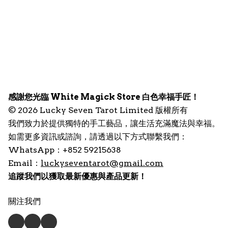
眾。本店致力將古老流傳下來的靈性智慧及傳統魔法
力量引進現代生活，透過各類靈性產品開啟內在源頭
的連結，達致內外協調，提昇個人健康或達成某種願
望。

所有產品經過嚴格挑選，以高效高質、價格親民、容
易使用為基本原則，助你身心靈全面平衡。

感謝您光臨 White Magick Store 白色幸福手匠！
© 2026 Lucky Seven Tarot Limited 版權所有
所有產品均取得供應方正式授權，由外地生產及進
我們致力於提供獨特的手工藝品，讓生活充滿魔法與幸福。
口，產品質量有保證。

如需更多資訊或諮詢，請透過以下方式聯繫我們：
WhatsApp：+852 59215638
持有效商業登記，實體店位於尖沙咀，所有產品由順
Email：
luckyseventarot@gmail.com
豐速運運送，下單後三個工作天內發貨，請安心選
追蹤我們以獲取最新優惠與產品更新！
關注我們