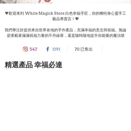
💖歡迎來到 White Magick Store 白色幸福手匠，你的獨特身心靈手工
藝品專賣店！💖

我們專注於提供來自世界各地的手作產品，充滿幸福的意念與祝福。無論
是懷載著滿滿祝福力量的不丹線香，還是隨時隨地提升你能量的魔法噴
霧，每一件作品都融合了魔法匠心和幸福靈魂，旨在讓你體驗心靈的愉悅
與舒適。

547
1191
70 已售出
在這裡，您將找到採用天然材料製作的獨特商品，包括手工線香、魔法蠟
精選產品 幸福必達
燭、能量噴霧和其他身心靈牌卡。每件產品都有其獨特的故事，我們致力
於提升你的生活品質，讓每位顧客在日常生活中都能感受到幸福與療癒。

無論是自用還是作為心意贈禮，White Magick Store 白色幸福手匠 都
是你的最佳選擇。探索我們精心挑選的外國進口商品，讓每一個決定都能
感受到白色幸福帶來的美好與魅力。

立即訪問我們的網店，發掘品牌背後的故事，讓白色幸福融入你的生活！

所有產品均已獲供應商正式授權，來自外地生產及進口，產品質量有保
證。我們持有有效商業登記，實體店位於尖沙咀。所有產品由順豐速運運
送，下單後三個工作天內發貨，請安心選購。