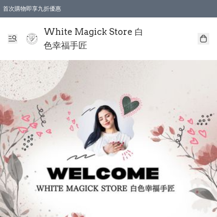
首次購物即享九折優惠
會員購物滿$150即享全單 9 折優惠
全店順豐智能櫃自提【免運費】一件都免運
White Magick Store 白
色幸福手匠