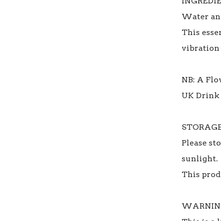
INGREDIE
Water and
This essen
vibration 
NB: A Flo
UK Drink 
STORAGE:
Please sto
sunlight.

This produ
WARNING