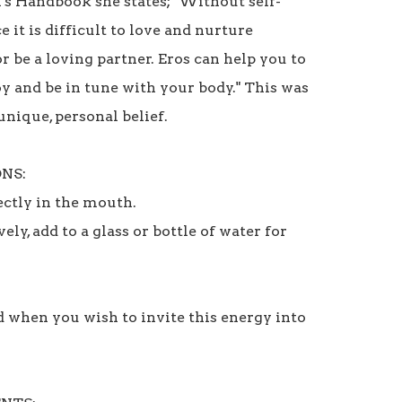
's Handbook she states; "Without self-
 it is difficult to love and nurture 
r be a loving partner. Eros can help you to 
oy and be in tune with your body." This was 
nique, personal belief.

NS:

ctly in the mouth.

ely, add to a glass or bottle of water for 
d when you wish to invite this energy into 