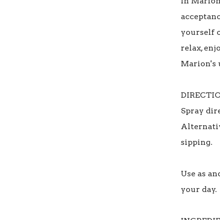
In Marion
acceptance
yourself o
relax, enj
Marion's u
DIRECTIO
Spray dire
Alternativ
sipping.

Use as an
your day.
