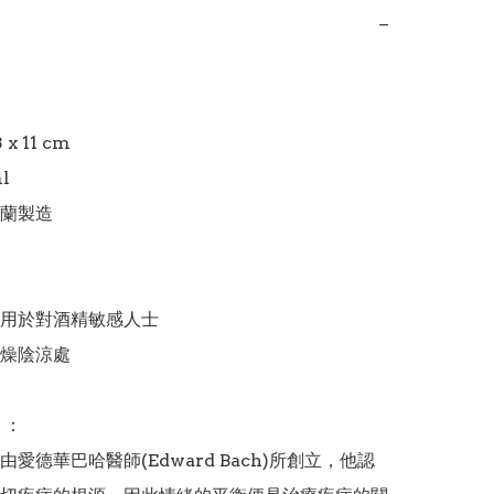
−
x 11 cm

 

蘭製造

用於對酒精敏感人士  

陰涼處  

：

愛德華巴哈醫師(Edward Bach)所創立，他認