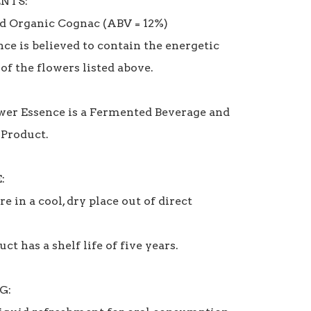
NTS:

 Organic Cognac (ABV = 12%)

ce is believed to contain the energetic 
of the flowers listed above.

wer Essence is a Fermented Beverage and 
Product.



re in a cool, dry place out of direct 
ct has a shelf life of five years.

:
