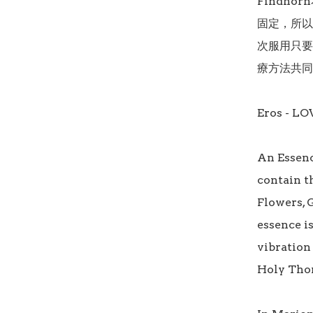
Findh
固定，所以
次服用只要
療方法共同
Eros - LOV
An Essenc
contain t
Flowers, 
essence is
vibration 
Holy Thor