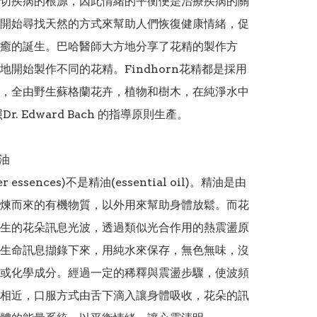
切疾病的根源，因此情緒的平衡便是治療疾病的關
開始尋找天然的方式來幫助人們恢復健康情緒，促
癒的誕生。巴哈醫師大方地分享了花精的製作方
地開始製作不同的花精。Findhorn花精都是採用
，全由野生蘇格蘭花卉，植物和樹木，在純淨水中
r. Edward Bach 的指導原則生產。 

油

r essences)不是精油(essential oil)。精油是由
煉而來的有機物質，以外用來幫助身體放鬆。而花
生的花朵訊息光波，透過類似光合作用的熱震盪原
生命訊息擷錄下來，用純水來保存，無色無味，沒
或化學成分。經過一定的稀釋與震盪步驟，使波頻
相近，口服方式由舌下滴入讓身體吸收，花朵的訊