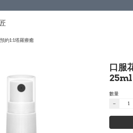
手匠
預約1:1塔羅療癒
口服花
25m
數量
−