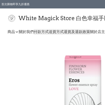
首次購物即享九折優惠
會員購物滿$150即享全單 9 折優惠
全店順豐智能櫃自提【免運費】一件都免運
White Magick Store 白色幸福
商品
關於我們
付款方式
送貨方式
退貨及退款政策
關於店主