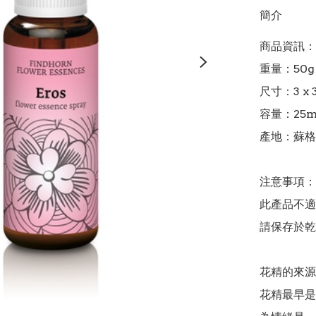
簡介
商品資訊：

重量：50g

尺寸：3 x 3 
容量：25ml
產地：蘇格
注意事項：

此產品不適
請保存於乾燥
花精的來源 
花精最早是由