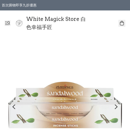
首次購物即享九折優惠
會員購物滿$150即享全單 9 折優惠
全店順豐智能櫃自提【免運費】一件都免運
White Magick Store 白
色幸福手匠