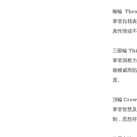
喉輪  Thro
掌管自我表
真性情或不
三眼輪 Thir
掌管洞察力
賴權威而陷
度。

頂輪 Crown
掌管智慧及
制，思想存