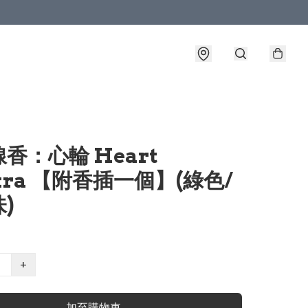
香：心輪 Heart
kra 【附香插一個】(綠色/
)
+
加至購物車