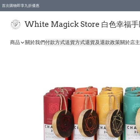
首次購物即享九折優惠
會員購物滿$150即享全單 9 折優惠
全店順豐智能櫃自提【免運費】一件都免運
White Magick Store 白色幸福
商品
關於我們
付款方式
送貨方式
退貨及退款政策
關於店主