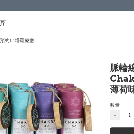
手匠
預約1:1塔羅療癒
脈輪線
Cha
薄荷味
數量
−