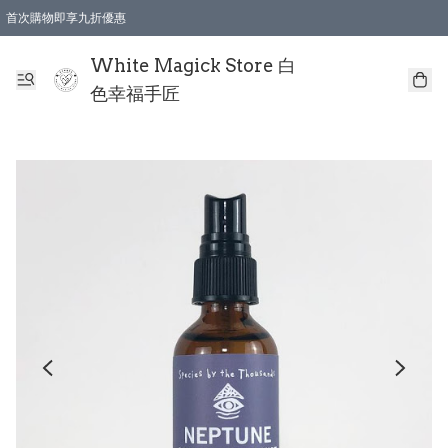
首次購物即享九折優惠
會員購物滿$150即享全單 9 折優惠
全店順豐智能櫃自提【免運費】一件都免運
White Magick Store 白
色幸福手匠