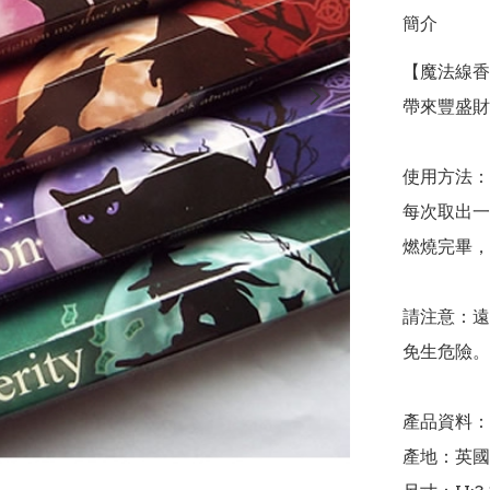
簡介
【魔法線香：
帶來豐盛財
使用方法：

每次取出一
燃燒完畢，
請注意：遠
免生危險。

產品資料：

產地：英國