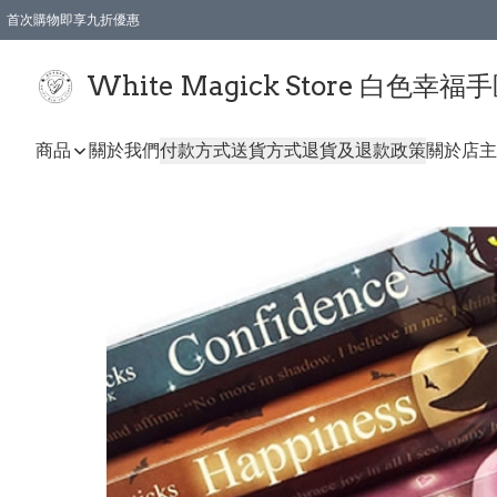
首次購物即享九折優惠
會員購物滿$150即享全單 9 折優惠
全店順豐智能櫃自提【免運費】一件都免運
White Magick Store 白色幸福
商品
關於我們
付款方式
送貨方式
退貨及退款政策
關於店主