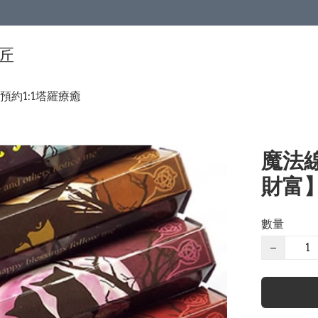
手匠
預約1:1塔羅療癒
魔法線
財富
數量
−