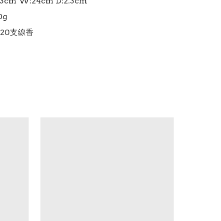
cm W:24cm D:2.3cm

g
