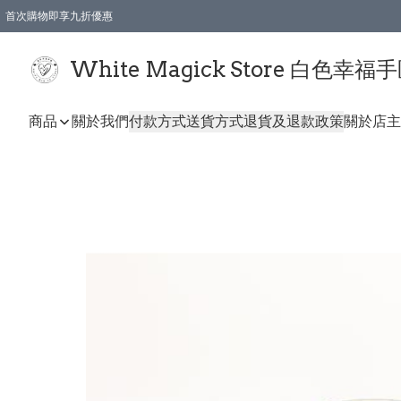
首次購物即享九折優惠
會員購物滿$150即享全單 9 折優惠
全店順豐智能櫃自提【免運費】一件都免運
White Magick Store 白色幸福
商品
關於我們
付款方式
送貨方式
退貨及退款政策
關於店主