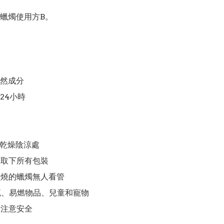
蠟燭使用方B。

然成分

4小時

於乾燥陰涼處

請取下所有包裝

燃燒的蠟燭無人看管

氣流、易燃物品、兒童和寵物
