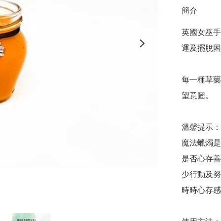
簡介
英國女巫手
運及擺脫困
每一種草藥
望意圖。

溫馨提示：

魔法蠟燭是
是否心存善
少行動及努
時時心存感