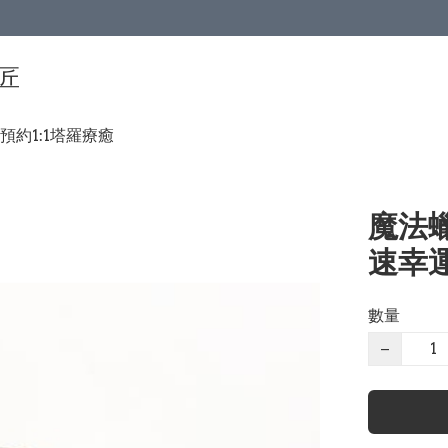
手匠
預約1:1塔羅療癒
魔法蠟
速幸
數量
−