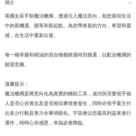
簡介
−
英國女巫手制魔法蠟燭，透過注入魔法意向，助您展現生活
中的新機遇、變革和新起點。為您帶來新的方向，希望和靈
感，在生活中重新出發。

每一種草藥和精油的混合物都經過特別挑選，以配合蠟燭的
願望意圖。

溫馨提示：

魔法蠟燭是將意向化為真實的輔助工具，成功與否要視乎個
人是否心存善念及是否相信事情會發生，同時亦視乎案主付
出多少行動及努力令事情顯化。宇宙會以您最高利益來進行
運作，時時心存感恩，幸福必會降臨。
