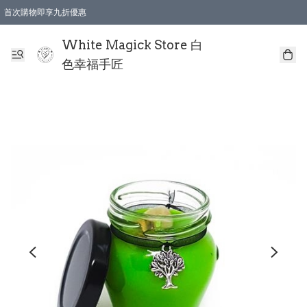
首次購物即享九折優惠
會員購物滿$150即享全單 9 折優惠
全店順豐智能櫃自提【免運費】一件都免運
White Magick Store 白
色幸福手匠