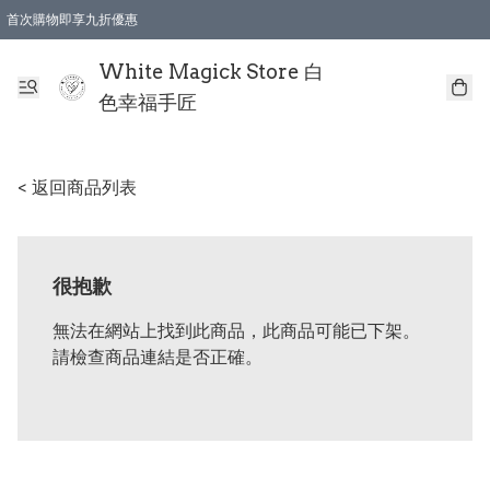
首次購物即享九折優惠
會員購物滿$150即享全單 9 折優惠
全店順豐智能櫃自提【免運費】一件都免運
White Magick Store 白
色幸福手匠
< 返回商品列表
很抱歉
無法在網站上找到此商品，此商品可能已下架。
請檢查商品連結是否正確。