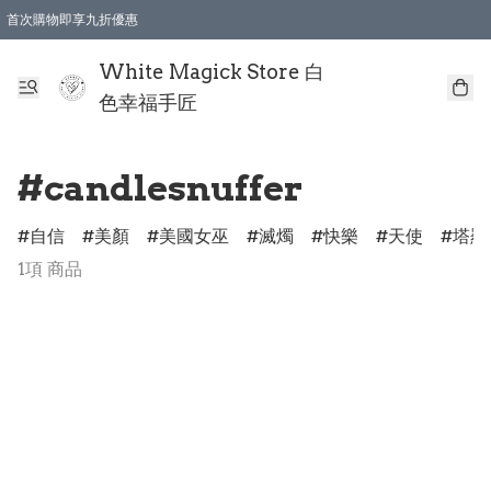
首次購物即享九折優惠
會員購物滿$150即享全單 9 折優惠
全店順豐智能櫃自提【免運費】一件都免運
White Magick Store 白
色幸福手匠
#candlesnuffer
自信
美顏
美國女巫
滅燭
快樂
天使
塔羅
1項 商品